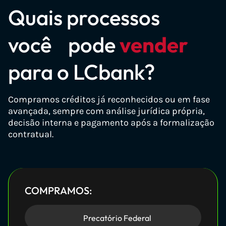
Quais processos
precatorio2026.com.br
Domínios de RPVs
↑
↓
precatoriobrasil.com.br
você pode
vender
precatorioatrasado.com.br
para o LCbank?
rpv.com.br
precatoriocomum.com.br
rpvs.com.br
precatorioalimentar.com.br
Compramos créditos já reconhecidos ou em fase
rpvdoinss.com.br
anteciparprecatorio.com.br
avançada, sempre com análise jurídica própria,
decisão interna e pagamento após a formalização
anteciparrpv.com.br
compradeprecatorio.com.br
contratual.
rpvvalor.com.br
compraevendaprecatorio.com.br
rpvtrabalhista.com.br
centraldoprecatorio.com.br
bazardarpv.com.br
consultadeprecatorio.com.br
COMPRAMOS:
casadarpv.com.br
federalprecatorio.com.br
Outros domínios originários
↑
↓
centraldarpv.com.br
precatoriomunicipal.com.br
Precatório Federal