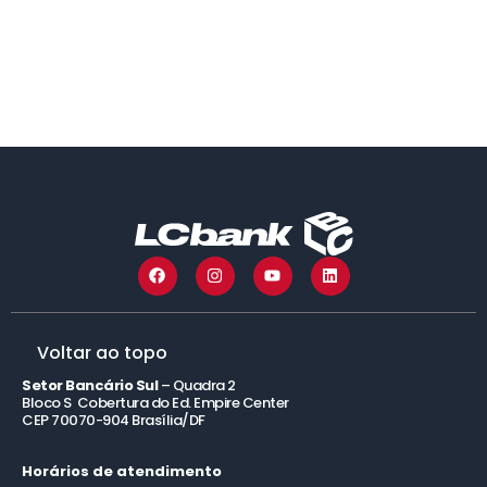
rpvprecatorio.com.br
pixprecatorio.com.br
rpvprecatorios.com.br
precatorio2025.com.br
rpvprevidencia.com.br
precatorio2027.com.br
rpvrio.com.br
precatorio2028.com.br
rpvrj.com.br
precatorio2029.com.br
rpvrs.com.br
precatorio2030.com.br
rpvsp.com.br
lcbprecatoriorpv.com.br
lcbrpv.com.br
Voltar ao topo
Setor Bancário Sul
– Quadra 2
Bloco S Cobertura do Ed. Empire Center
CEP 70070-904 Brasília/DF
Horários de atendimento