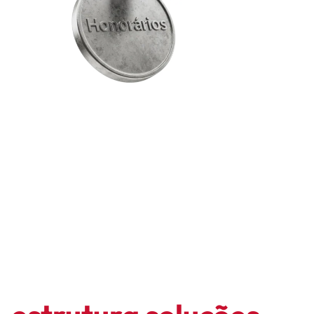
Enquanto o sistema
atrasa, o LCbank